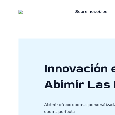
Skip
to
Sobre nosotros
content
Innovación 
Abimir Las
Abimir ofrece cocinas personalizada
cocina perfecta.