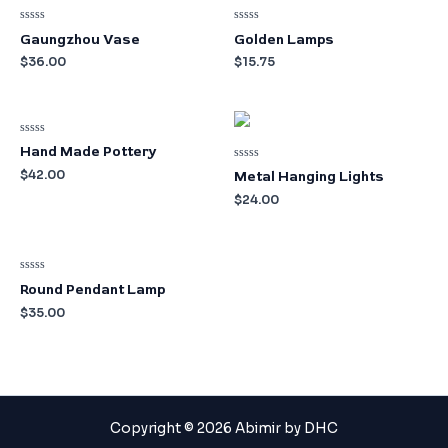
Valorado
Valorado
Gaungzhou Vase
Golden Lamps
en
en
0
0
$
36.00
$
15.75
de
de
5
5
Valorado
Hand Made Pottery
en
0
Valorado
$
42.00
Metal Hanging Lights
de
en
5
0
$
24.00
de
5
Valorado
Round Pendant Lamp
en
0
$
35.00
de
5
Copyright © 2026 Abimir by DHC