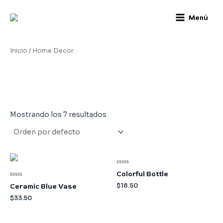
Skip
Main
Menú
to
Menu
content
Inicio
/ Home Decor
Home Decor
Mostrando los 7 resultados
Valorado
Colorful Bottle
en
0
Valorado
$
18.50
Ceramic Blue Vase
de
en
5
0
$
33.50
de
5