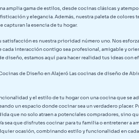
a amplia gama de estilos, desde cocinas clásicas y atempo
isticación y elegancia. Además, nuestra paleta de colores 
 capturan la esencia de tu hogar.
u satisfacción es nuestra prioridad número uno. Nos esforza
 cada interacción contigo sea profesional, amigable y orien
 de diseño, estamos aquí para hacer realidad tus ideas con ef
Cocinas de Diseño en Alajeró Las cocinas de diseño de Abim
cionalidad y el estilo de tu hogar con una cocina que se a
eando un espacio donde cocinar sea un verdadero placer. P
ida que no solo atraen a potenciales compradores, sino que
a sea que disfrutes cocinar para tu familia o entretener a 
alquier ocasión, combinando estilo y funcionalidad en cada 