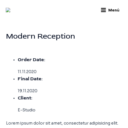
Skip
Post
Main
Menú
to
navigation
Menu
content
Modern Reception
By
infocam
/
septiembre 24, 2020
Order Date:
11.11.2020
Final Date:
19.11.2020
Client:
E-Studio
Lorem ipsum dolor sit amet, consectetur adipisicing elit.