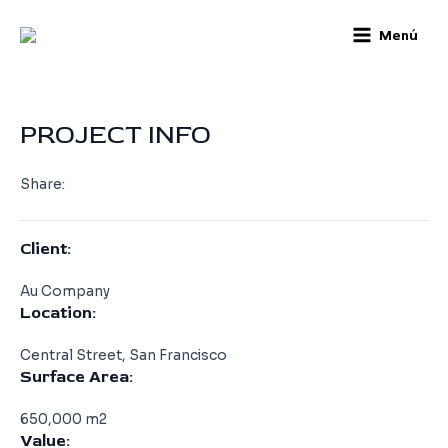
Skip
Post
Main
Menú
to
navigation
Menu
content
Leave a Comment
/ By
infocam
/
noviembre 10, 2016
PROJECT INFO
Share:
Client:
Au Company
Location:
Central Street, San Francisco
Surface Area:
650,000 m2
Value: