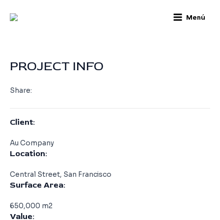
Skip
Post
Main
Menú
to
navigation
Menu
content
Leave a Comment
/ By
infocam
/
noviembre 11, 2016
PROJECT INFO
Share:
Client:
Au Company
Location:
Central Street, San Francisco
Surface Area:
650,000 m2
Value: